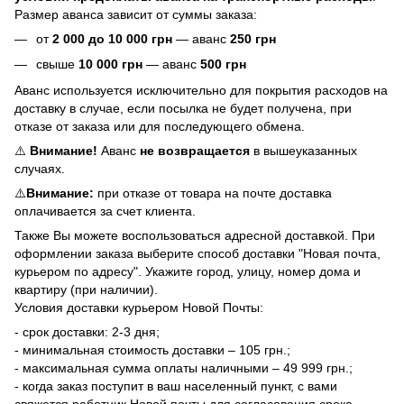
Размер аванса зависит от суммы заказа:
от
2
000 до 10 000 грн
— аванс
250 грн
свыше
10 000 грн
— аванс
500 грн
Аванс используется исключительно для покрытия расходов на
доставку в случае, если посылка не будет получена, при
отказе от заказа или для последующего обмена.
⚠️
Внимание!
Аванс
не возвращается
в вышеуказанных
случаях.
⚠️
Внимание:
при отказе от товара на почте доставка
оплачивается за счет клиента.
Также Вы можете воспользоваться адресной доставкой. При
оформлении заказа выберите способ доставки "Новая почта,
курьером по адресу". Укажите город, улицу, номер дома и
квартиру (при наличии).
Условия доставки курьером Новой Почты:
- срок доставки: 2-3 дня;
- минимальная стоимость доставки – 105 грн.;
- максимальная сумма оплаты наличными – 49 999 грн.;
- когда заказ поступит в ваш населенный пункт, с вами
свяжется работник Новой почты для согласования срока