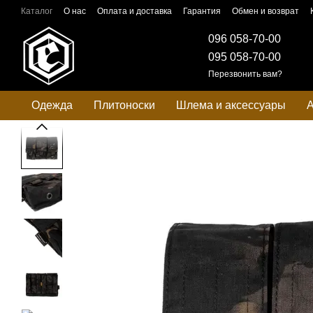
Перейти к основному контенту
Каталог
О нас
Оплата и доставка
Гарантия
Обмен и возврат
096 058-70-00
095 058-70-00
Перезвонить вам?
Одежда
Плитоноски
Шлема и аксессуары
А