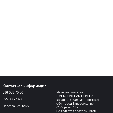
Контактная информация
096 058-70-00
Интернет-магазин
EMERSONGEAR.COM.UA
095 058-70-00
Украина, 69006, Запорожская
обл., город Запорожье, пр.
Перезвонить вам?
Соборный, 187
не является плательщиком