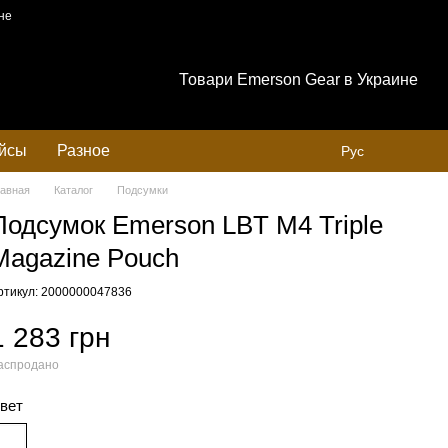
не
Товари Emerson Gear в Украине
ейсы
Разное
Рус
лавная
Каталог
Подсумки
Подсумок Emerson LBT M4 Triple
Magazine Pouch
ртикул: 2000000047836
1 283 грн
аспродано
вет