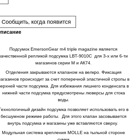
Сообщить, когда появится
писание
Подсумок EmersonGear m4 triple magazine является
качественной репликой подсумка LBT-9010С для 3-х или 6-ти
магазинов серии М и АК74.
Отделения закрываются клапаном на велкро. Фиксация
агазинов происходит за счет поперечной эластичной стропы в
верхней части подсумка. Для избежания лишнего конденсата в
нижней части подсумка предусмотрены люверсы для стока
воды.
Технологичный дизайн подсумка позволяет использовать его в
бесшумном режиме работы. Для этого клапан засовывается
внутрь подсумка и магазины уже вставляются сверху.
Модульная система крепления MOLLE на тыльной стороне
сумки