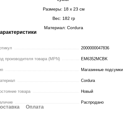
Размеры: 18 х 23 см
Вес: 182 гр
Материал: Cordura
арактеристики
ртикул
2000000047836
од производителя товара (MPN)
EM6352MCBK
ип
Магазинные подсумки
атериал
Cordura
остояние товара
Новый
аличие
Распродано
оставка
Оплата