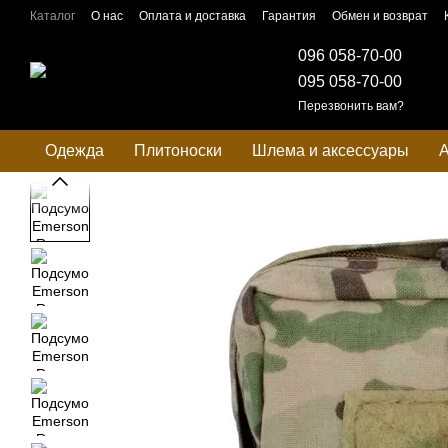
Перейти к основному контенту
Каталог
О нас
Оплата и доставка
Гарантия
Обмен и возврат
096 058-70-00
095 058-70-00
Перезвонить вам?
Одежда
Плитоноски
Шлема и аксессуары
А