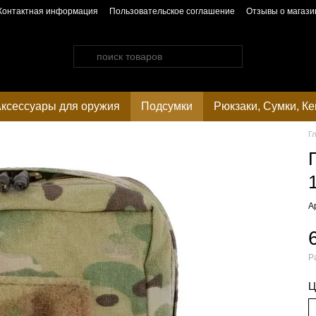
Контактная информация
Пользовательское соглашение
Отзывы о магази
ксессуары для оружия
Подсумки
Рюкзаки, Сумки, К
Г
А
Р
Ц