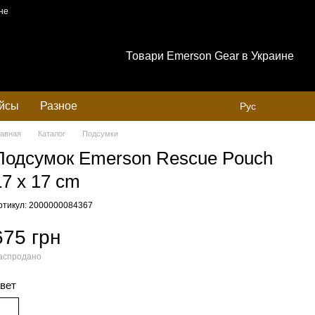
не
Товари Emerson Gear в Украине
ейсы
Разное
Рус
лавная
Каталог
Подсумки
Подсумок Emerson Rescue Pouch
17 x 17 cm
ртикул: 2000000084367
675 грн
аспродано
вет