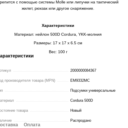
репится с помощью системы Molle или липучки на тактический
жилет, рюкзак или другое снаряжение.
Характеристики
Материал: нейлон 500D Cordura, YKK-молния
Размеры: 17 х 17 х 6.5 см
Вес: 100 г
арактеристики
ртикул
2000000084367
од производителя товара (MPN)
EM9332MC
ип
Подсумки универсальные
атериал
Cordura 500D
остояние товара
Новый
аличие
Распродано
оставка
Оплата