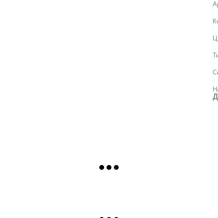
А
К
Ц
Т
С
Н
Д