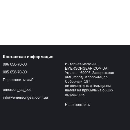
Контактная информация
096 058-70-00
Интернет-магазин
EMERSONGEAR.COM.UA
095 058-70-00
Украина, 69006, Запорожская
обл., город Запорожье, пр.
Перезвонить вам?
Соборный, 187
не является плательщиком
emerson_ua_bot
налога на прибыль на общих
основаниях
info@emersongear.com.ua
Наши контакты