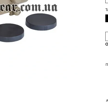
Т
О
П
А