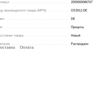
ртикул
2000000086767
од производителя товара (MPN)
OS3012-DE
вет
DE
ип
Прицелы
остояние товара
Новый
аличие
Распродано
оставка
Оплата