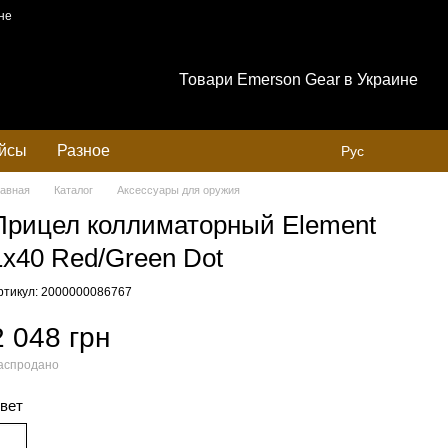
не
Товари Emerson Gear в Украине
ейсы
Разное
Рус
лавная
Каталог
Аксессуары для оружия
Прицел коллиматорный Element
1x40 Red/Green Dot
ртикул: 2000000086767
2 048 грн
аспродано
вет