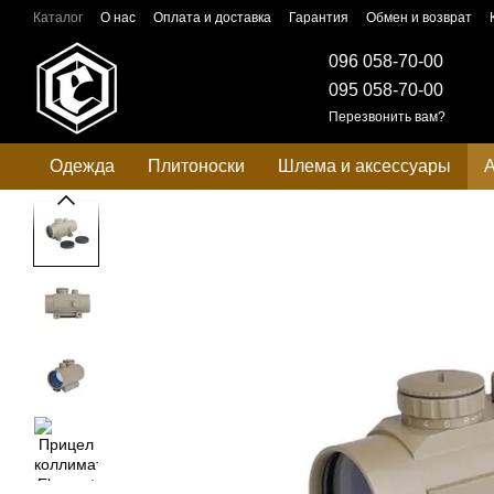
Перейти к основному контенту
Каталог
О нас
Оплата и доставка
Гарантия
Обмен и возврат
096 058-70-00
095 058-70-00
Перезвонить вам?
Одежда
Плитоноски
Шлема и аксессуары
А