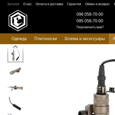
Перейти к основному контенту
Каталог
О нас
Оплата и доставка
Гарантия
Обмен и возврат
096 058-70-00
095 058-70-00
Перезвонить вам?
Одежда
Плитоноски
Шлема и аксессуары
А