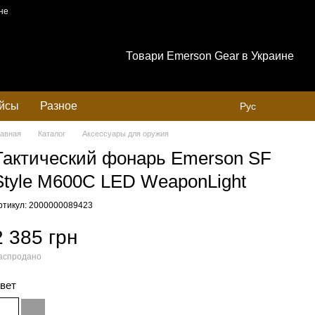
не
Товари Emerson Gear в Украине
ейсы
Разное
Рус
лавная
Каталог
Аксессуары для оружия
Тактический фонарь Emerson SF
Style M600С LED WeaponLight
ртикул: 2000000089423
2 385 грн
аспродано
вет