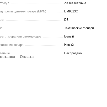
ртикул
2000000089423
од производителя товара (MPN)
EM9023C
вет
DE
ип
Тактические фонари
вет лазера или светодиодов
Белый
остояние товара
Новый
аличие
Распродано
оставка
Оплата