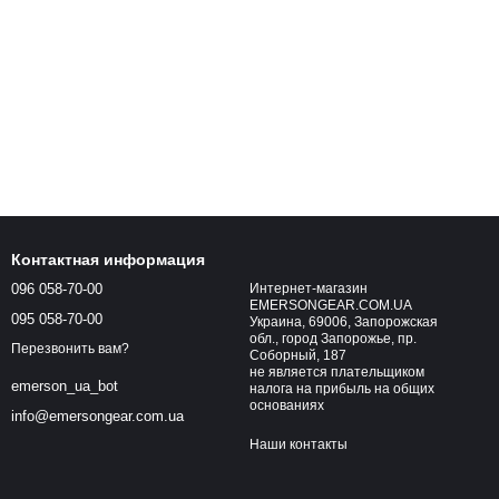
Контактная информация
096 058-70-00
Интернет-магазин
EMERSONGEAR.COM.UA
095 058-70-00
Украина, 69006, Запорожская
обл., город Запорожье, пр.
Перезвонить вам?
Соборный, 187
не является плательщиком
emerson_ua_bot
налога на прибыль на общих
основаниях
info@emersongear.com.ua
Наши контакты