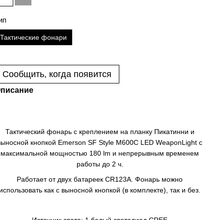
ип
Тактические фонари
Сообщить, когда появится
писание
Тактический фонарь с креплением на планку Пикатинни и
выносной кнопкой Emerson SF Style M600С LED WeaponLight с
максимальной мощностью 180 lm и непрерывным временем
работы до 2 ч.
Работает от двух батареек CR123A. Фонарь можно
использовать как с выносной кнопкой (в комплекте), так и без.
Источник света: 1 белый светодиод CREE