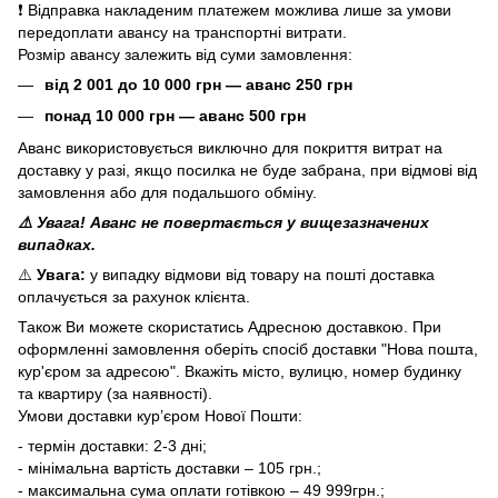
❗ Відправка накладеним платежем можлива лише за умови
передоплати авансу на транспортні витрати.
Розмір авансу залежить від суми замовлення:
від 2 001 до 10 000 грн — аванс 250 грн
понад 10 000 грн — аванс 500 грн
Аванс використовується виключно для покриття витрат на
доставку у разі, якщо посилка не буде забрана, при відмові від
замовлення або для подальшого обміну.
⚠️ Увага! Аванс не повертається у вищезазначених
випадках.
⚠️
Увага:
у випадку відмови від товару на пошті доставка
оплачується за рахунок клієнта.
Також Ви можете скористатись Адресною доставкою. При
оформленні замовлення оберіть спосіб доставки "Нова пошта,
кур'єром за адресою". Вкажіть місто, вулицю, номер будинку
та квартиру (за наявності).
Умови доставки кур’єром Нової Пошти:
- термін доставки: 2-3 дні;
- мінімальна вартість доставки – 105 грн.;
- максимальна сума оплати готівкою – 49 999грн.;