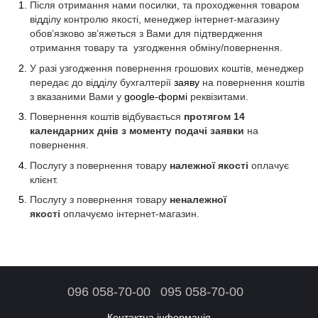
Після отримання нами посилки, та проходження товаром
відділу контролю якості, менеджер інтернет-магазину
обов’язково зв’яжеться з Вами для підтвердження
отримання товару та узгодження обміну/повернення.
У разі узгодження повернення грошових коштів, менеджер
передає до відділу бухгалтерії
заяву
на повернення коштів
з вказаними Вами у
google-формі
реквізитами.
Повернення коштів відбувається
протягом 14
календарних днів з моменту подачі заявки
на
повернення.
Послугу з повернення товару
належної якості
оплачує
клієнт.
Послугу з повернення товару
неналежної
якості
оплачуємо інтернет-магазин.
096 058-70-00
095 058-70-00
Контактна інформація