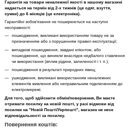
Гарантія на товари
неналежної якості
в нашому магазині
надається на термін від 2-х тижнів (це одяг, взуття,
сумки) до 6 місяців (це електроніка).
Гарантійні зобов'язання не поширюються на наступні
несправності:
пошкодження, викликані використанням товару не за
призначенням або з порушенням правил експлуатації;
випадкові пошкодження, завдані клієнтом, або
пошкодження, що виникли внаслідок недбалого ставлення
чи використання (вплив рідини, запиленості і т. п.);
пошкодження в результаті природних явищ;
ушкодження, викликані використанням неналежних
елементів живлення або неправильним підключенням до
електромережі.
Для того, щоб здійснити обмін/повернення, Ви маєте
отримати посилку на новій пошті, у разі відмови від
посилки на "Новій Пошті/Укрпошті", магазин не несе
відповідальності за посилку.
Повернення
коштів: