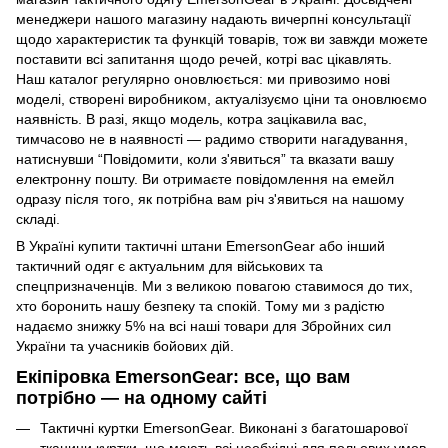
менеджери нашого магазину надають вичерпні консультації
щодо характеристик та функцій товарів, тож ви завжди можете
поставити всі запитання щодо речей, котрі вас цікавлять.
Наш каталог регулярно оновлюється: ми привозимо нові
моделі, створені виробником, актуалізуємо ціни та оновлюємо
наявність. В разі, якщо модель, котра зацікавила вас,
тимчасово не в наявності — радимо створити нагадування,
натиснувши “Повідомити, коли з'явиться” та вказати вашу
електронну пошту. Ви отримаєте повідомлення на емейл
одразу після того, як потрібна вам річ з'явиться на нашому
складі.
В Україні купити тактичні штани EmersonGear або інший
тактичний одяг є актуальним для військових та
спецпризначенців. Ми з великою повагою ставимося до тих,
хто боронить нашу безпеку та спокій. Тому ми з радістю
надаємо знижку 5% на всі наші товари для Збройних сил
України та учасників бойових дій.
Екіпіровка EmersonGear: все, що вам
потрібно — на одному сайті
Тактичні куртки EmersonGear
. Виконані з багатошарової
тканини куртки, що мають всі необхідні для польових умов