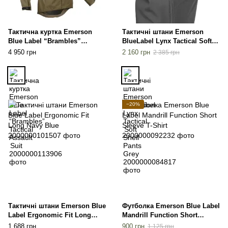
Тактична куртка Emerson
Тактичні штани Emerson
Blue Label “Brambles”
BlueLabel Lynx Tactical Soft
Tactical Assault Suit
Shell Pants Grey
4 950 грн
2 160 грн
2 385 грн
−20%
Тактичні штани Emerson Blue
Футболка Emerson Blue Label
Label Ergonomic Fit Long
Mandrill Function Short
Navy Blue
Sleeve T-Shirt
1 688 грн
900 грн
1 125 грн