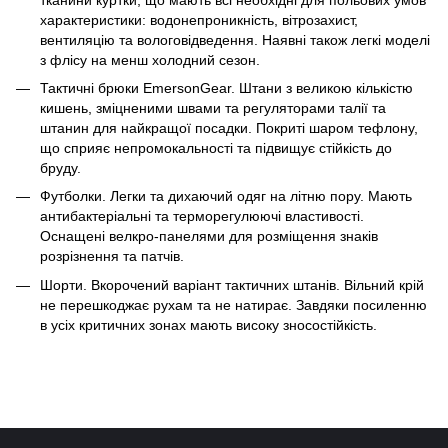
характеристики: водонепроникність, вітрозахист,
вентиляцію та вологовідведення. Наявні також легкі моделі
з флісу на менш холодний сезон.
Тактичні брюки EmersonGear.
Штани з великою кількістю
кишень, зміцненими швами та регуляторами талії та
штанин для найкращої посадки. Покриті шаром тефлону,
що сприяє непромокальності та підвищує стійкість до
бруду.
Футболки. Легки та дихаючий одяг на літню пору. Мають
антибактеріальні та терморегулюючі властивості.
Оснащені велкро-панелями для розміщення знаків
розрізнення та патчів.
Шорти. Вкорочений варіант тактичних штанів. Вільний крій
не перешкоджає рухам та не натирає. Завдяки посиленню
в усіх критичних зонах мають високу зносостійкість.