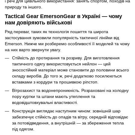
і речі для цивільного використання: занять спортом, походів на
природу та іншого.
Tactical Gear EmersonGear в Україні — чому
нам довіряють військові
Ряд переваг, таких як технологія пошиття та широта
застосування зумовили популярність тактичної лінійки від
Emerson. Нижче ми розберемо особливості її моделей та чому
на них варто звернути увагу.
Стійкість до протирання та розриву. Для виготовлення
тактичного одягу використовується нейлон — цей
зносостійкий матеріал може становити до половини всього
складу виробів. До того ж, речі додатково посилюються
вставками з кордури та прошивкою ріпстоп.
Вітрозахист та водонепроникність. Розраховані на холодну
пору куртки та штани мають утеплення та
водовідштовхувальні властивості.
Конструкція виглядає наступним чином: зовнішній шар
забезпечує стійкість до опадів та вітру, середній відповідає
за потовідведення, а внутрішній — за збереження тепла
під одягом.