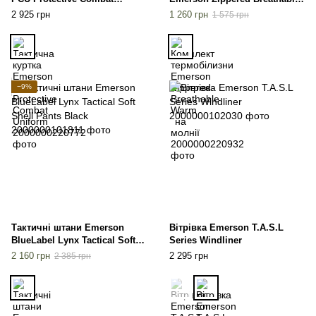
Uniform
Warm на молнії
2 925 грн
1 260 грн
1 575 грн
−9%
Тактичні штани Emerson
Вітрівка Emerson T.A.S.L
BlueLabel Lynx Tactical Soft
Series Windliner
Shell Pants Black
2 160 грн
2 295 грн
2 385 грн