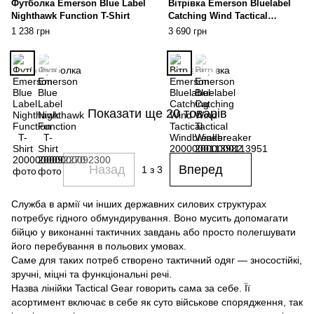
Футболка Emerson Blue Label
Вітрівка Emerson Bluelabel
Nighthawk Function T-Shirt
Catching Wind Tactical
Windbreaker
1 238 грн
3 690 грн
Показати ще 20 товарів
Назад
Вперед
1
з 3
Служба в армії чи інших державних силових структурах
потребує гідного обмундирування. Воно мусить допомагати
бійцю у виконанні тактичних завдань або просто полегшувати
його перебування в польових умовах.
Саме для таких потреб створено тактичний одяг — зносостійкі,
зручні, міцні та функціональні речі.
Назва лінійки Tactical Gear говорить сама за себе. Її
асортимент включає в себе як суто військове спорядження, так