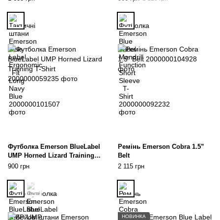
Футболка Emerson BlueLabel
Ремінь Emerson Cobra 1.5”
UMP Horned Lizard Training T-
Belt
Shirt
900 грн
2 115 грн
НОВИНКА