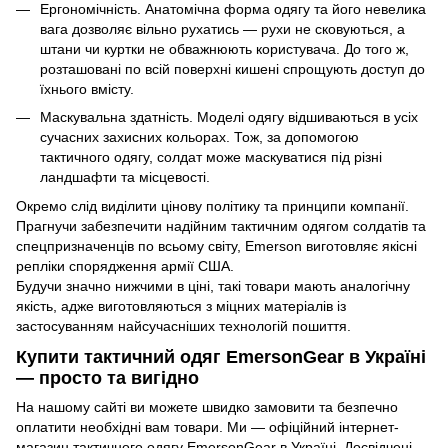
Ергономічність. Анатомічна форма одягу та його невелика
вага дозволяє вільно рухатись — рухи не сковуються, а
штани чи куртки не обважнюють користувача. До того ж,
розташовані по всій поверхні кишені спрощують доступ до
їхнього вмісту.
Маскувальна здатність. Моделі одягу відшиваються в усіх
сучасних захисних кольорах. Тож, за допомогою
тактичного одягу, солдат може маскуватися під різні
ландшафти та місцевості.
Окремо слід виділити цінову політику та принципи компанії.
Прагнучи забезпечити надійним тактичним одягом солдатів та
спецпризначенців по всьому світу, Emerson виготовляє якісні
репліки спорядження армії США.
Будучи значно нижчими в ціні, такі товари мають аналогічну
якість, адже виготовляються з міцних матеріалів із
застосуванням найсучасніших технологій пошиття.
Купити тактичний одяг EmersonGear в Україні
— просто та вигідно
На нашому сайті ви можете швидко замовити та безпечно
оплатити необхідні вам товари. Ми — офіційний інтернет-
магазин тактичного одягу EmersonGear в Україні. Досвідчені