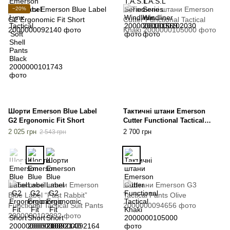
−20%
Шорти Emerson Blue Label
Тактичні штани Emerson
G2 Ergonomic Fit Short
Cutter Functional Tactical
Khaki
2 025 грн
2 700 грн
2 543 грн