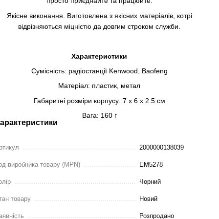
просто приєднайте та працюйте.
Якісне виконання. Виготовлена з якісних матеріалів, котрі
відрізняються міцністю да довгим строком служби.
Характеристики
Сумісність: радіостанції Kenwood, Baofeng
Матеріал: пластик, метал
Габаритні розміри корпусу: 7 х 6 х 2.5 см
Вага: 160 г
арактеристики
ртикул
2000000138039
од виробника товару (MPN)
EM5278
олір
Чорний
тан товару
Новий
аявність
Розпродано