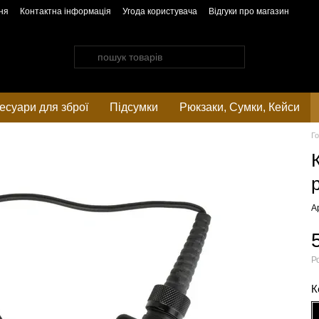
ня
Контактна інформація
Угода користувача
Відгуки про магазин
есуари для зброї
Підсумки
Рюкзаки, Cумки, Кейси
Г
А
Р
К