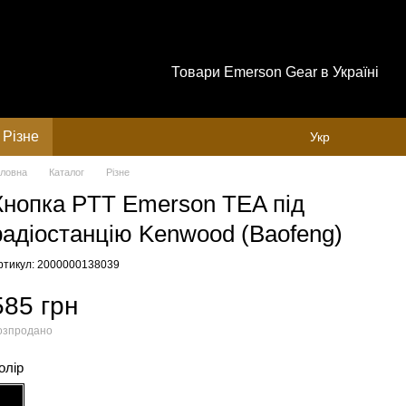
Товари Emerson Gear в Україні
Різне
Укр
оловна
Каталог
Різне
Кнопка PTT Emerson TEA під
радіостанцію Kenwood (Baofeng)
ртикул: 2000000138039
585 грн
озпродано
олір