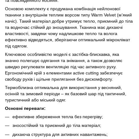
та повсякденного носіння.
Основою комплекту є продумана комбінація нейлонової
тканини з внутрішнім теплим ворсом типу Warm Velvet (м’який
начіс). Такий матеріал добре утримує тепло, приємний до тіла
та водночас стійкий до зношування. Тканина має дихаючі
властивості, завдяки чому надлишкове тепло та волога
ефективно відводяться, зберігаючи оптимальний мікроклімат
під одягом.
Ключовою особливістю моделі є застібка-блискавка, яка
значно полегшує одягання та знімання, а також дозволяє
швидко регулювати вентиляцію під час активного руху.
Ергономічний крій з елементами active cutting забезпечує
свободу рухів і щільне прилягання без дискомфорту.
Термобілизна оптимальна для використання у весняний,
осінній та зимовий періоди – як базовий шар під тактичний,
туристичний або міський одяг.
Основні переваги:
ефективне збереження тепла без перегріву;
зносостійкий та приємний до тіла матеріал;
дихаюча структура для активних навантажень;