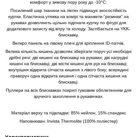
комфорт у зимову пору року до -10°С.
Посилений шар тканини на ліктях підвищує зносостійкість
куртки. Еластична утяжка на комірі та манжети-“резинки” на
рукавах дозволяють щільно підігнати куртку по фігурі для
додаткового захисту від вітру та холоду. Застібається на YKK-
блискавку.
Велкро панель на лівому плечі для кріплення ID-патчів.
Велика кількість кишень дозволяє зберігати поруч усі необхідні
дрібні речі: дві кишені на блискавці на рукавах; дві нагрудні
кишені на блискавці; дві місткі кишені для рук на блискавці;
внутрішня відкрита сітчаста кишеня з лівого боку; всередині
праворуч одна відкрита кишеня і одна сітчаста кишеня на
блискавці.
Пуллери на всіх блискавках покриті гумовим обплетенням для
зручного захоплення в рукавичках.
Матеріал верху та підкладки: 85% нейлон, 15% спандекс
Наповнювач: Invista Thermolite (100% поліестер)