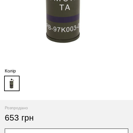
Колір
Розпродано
653 грн