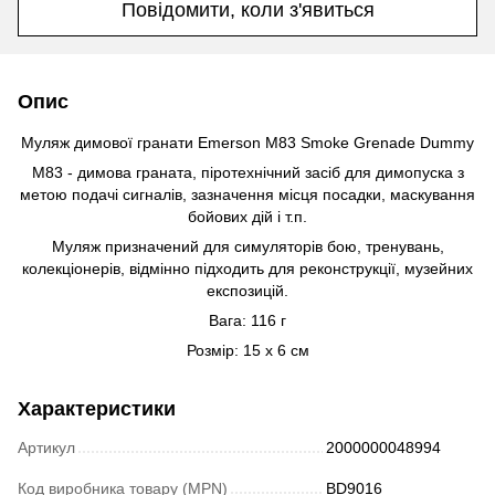
Повідомити, коли з'явиться
Опис
Муляж димової гранати Emerson M83 Smoke Grenade Dummy
М83 - димова граната, піротехнічний засіб для димопуска з
метою подачі сигналів, зазначення місця посадки, маскування
бойових дій і т.п.
Муляж призначений для симуляторів бою, тренувань,
колекціонерів, відмінно підходить для реконструкції, музейних
експозицій.
Вага: 116 г
Розмір: 15 х 6 см
Характеристики
Артикул
2000000048994
Код виробника товару (MPN)
BD9016