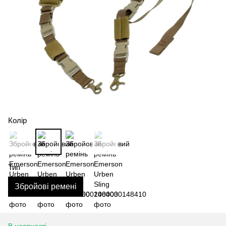
Колір
Тип
Збройові ремені