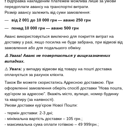
❗ Відправка накладеним платежем можлива лише за умови
передоплати авансу на транспортні витрати.
Розмір авансу залежить від суми замовлення:
від 2 001 до 10 000 грн — аванс 250 грн
понад 10 000 грн — аванс 500 грн
Аванс використовується виключно для покриття витрат на
доставку у разі, якщо посилка не буде забрана, при відмові від
замовлення або для подальшого обміну.
⚠️ Увага! Аванс не повертається у вищезазначених
випадках.
⚠️
Увага:
у випадку відмови від товару на пошті доставка
оплачується за рахунок клієнта.
Також Ви можете скористатись Адресною доставкою. При
оформленні замовлення оберіть спосіб доставки "Нова пошта,
кур'єром за адресою". Вкажіть місто, вулицю, номер будинку
та квартиру (за наявності).
Умови доставки кур’єром Нової Пошти:
- термін доставки: 2-3 дні;
- мінімальна вартість доставки – 105 грн.;
- максимальна сума оплати готівкою – 49 999грн.;