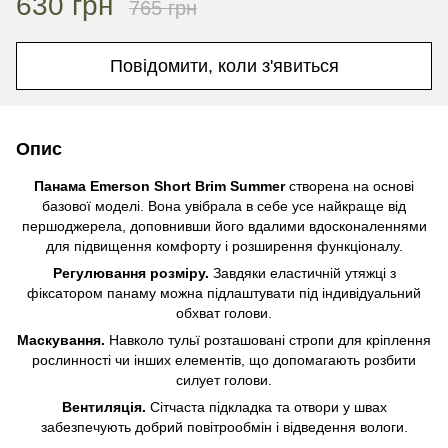
630 грн
765 грн
Повідомити, коли з'явиться
Опис
Панама Emerson Short Brim Summer
створена на основі
базової моделі. Вона увібрала в себе усе найкраще від
першоджерела, доповнивши його вдалими вдосконаленнями
для підвищення комфорту і розширення функціоналу.
Регулювання розміру.
Завдяки еластичній утяжці з
фіксатором панаму можна підлаштувати під індивідуальний
обхват голови.
Маскування.
Навколо тульї розташовані стропи для кріплення
рослинності чи інших елементів, що допомагають розбити
силует голови.
Вентиляція.
Сітчаста підкладка та отвори у швах
забезпечують добрий повітрообмін і відведення вологи.