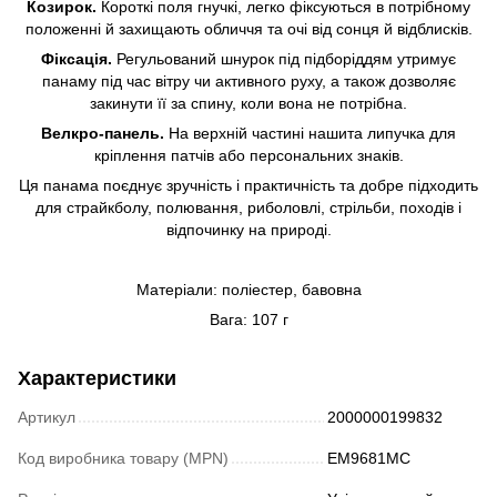
Козирок.
Короткі поля гнучкі, легко фіксуються в потрібному
положенні й захищають обличчя та очі від сонця й відблисків.
Фіксація.
Регульований шнурок під підборіддям утримує
панаму під час вітру чи активного руху, а також дозволяє
закинути її за спину, коли вона не потрібна.
Велкро-панель.
На верхній частині нашита липучка для
кріплення патчів або персональних знаків.
Ця панама поєднує зручність і практичність та добре підходить
для страйкболу, полювання, риболовлі, стрільби, походів і
відпочинку на природі.
Матеріали: поліестер, бавовна
Вага: 107 г
Характеристики
Артикул
2000000199832
Код виробника товару (MPN)
EM9681MC