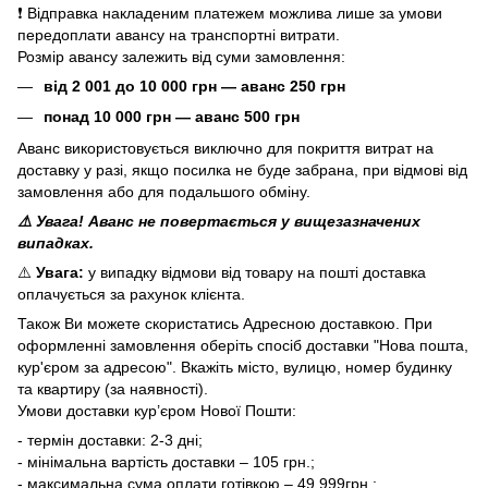
❗ Відправка накладеним платежем можлива лише за умови
передоплати авансу на транспортні витрати.
Розмір авансу залежить від суми замовлення:
від 2 001 до 10 000 грн — аванс 250 грн
понад 10 000 грн — аванс 500 грн
Аванс використовується виключно для покриття витрат на
доставку у разі, якщо посилка не буде забрана, при відмові від
замовлення або для подальшого обміну.
⚠️ Увага! Аванс не повертається у вищезазначених
випадках.
⚠️
Увага:
у випадку відмови від товару на пошті доставка
оплачується за рахунок клієнта.
Також Ви можете скористатись Адресною доставкою. При
оформленні замовлення оберіть спосіб доставки "Нова пошта,
кур'єром за адресою". Вкажіть місто, вулицю, номер будинку
та квартиру (за наявності).
Умови доставки кур’єром Нової Пошти:
- термін доставки: 2-3 дні;
- мінімальна вартість доставки – 105 грн.;
- максимальна сума оплати готівкою – 49 999грн.;