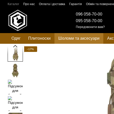
Перейти до основного контенту
Каталог
Про нас
Оплата і доставка
Гарантія
Обмін та повернен
096 058-70-00
095 058-70-00
Передзвонити вам?
Одяг
Плитоноски
Шоломи та аксесуари
Акс
−17%