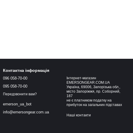
Контактна інформація
096 058-70-00
Інтернет-магазин
EMERSONGEAR.COM.UA
095 058-70-00
Україна, 69006, Запорізька обл.,
місто Запоріжжя, пр. Соборний,
Передзвонити вам?
187
не є платником податку на
emerson_ua_bot
прибуток на загальних підставах
info@emersongear.com.ua
Наші контакти