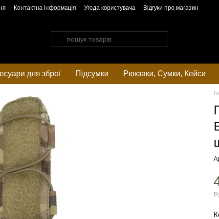
ня
Контактна інформація
Угода користувача
Відгуки про магазин
есуари для зброї
Підсумки
Рюкзаки, Cумки, Кейси
Г
А
Р
К