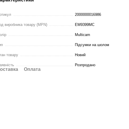
ртикул
2000000016986
од виробника товару (MPN)
EM9399MC
олір
Multicam
ип
Підсумки на шолом
тан товару
Новий
аявність
Розпродано
оставка
Оплата