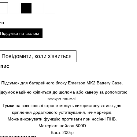
ип
Підсумки на шолом
Повідомити, коли з'явиться
пис
Підсумок для батарейного блоку Emerson MK2 Battery Case.
ідсумок надійно кріпиться до шолома або каверу за допомогою
велкро панелі.
Гумки на зовнішньої строне можуть використовуватися для
кріплення додаткового устаткування, ич-маркерів.
Може виконувати функцію противаги при носінні ПНВ.
Матеріал: нейлон 500D
Вага: 200гр
арактеристики