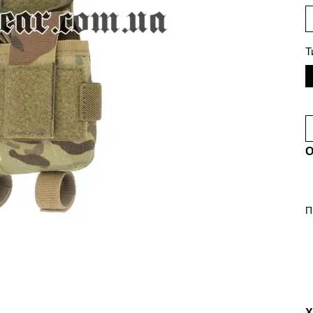
Т
О
П
Х