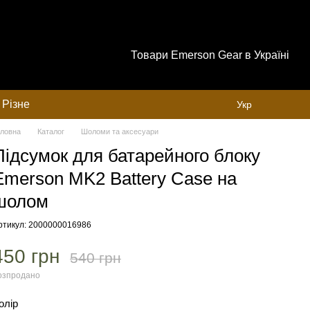
Товари Emerson Gear в Україні
Різне
Укр
оловна
Каталог
Шоломи та аксесуари
Підсумок для батарейного блоку
Emerson MK2 Battery Case на
шолом
ртикул: 2000000016986
450 грн
540 грн
озпродано
олір