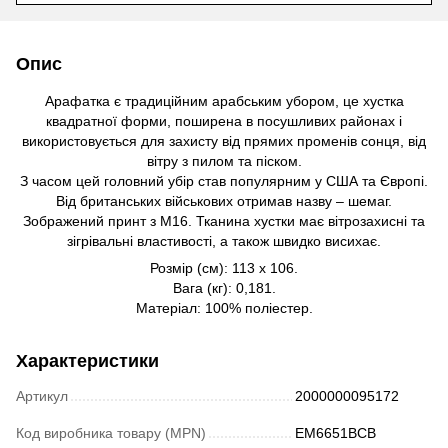
Опис
Арафатка є традиційним арабським убором, це хустка
квадратної форми, поширена в посушливих районах і
використовується для захисту від прямих променів сонця, від
вітру з пилом та піском.
З часом цей головний убір став популярним у США та Європі.
Від британських військових отримав назву – шемаг.
Зображений принт з M16. Тканина хустки має вітрозахисні та
зігрівальні властивості, а також швидко висихає.
Розмір (см): 113 х 106.
Вага (кг): 0,181.
Матеріал: 100% поліестер.
Характеристики
Артикул
2000000095172
Код виробника товару (MPN)
EM6651BCB