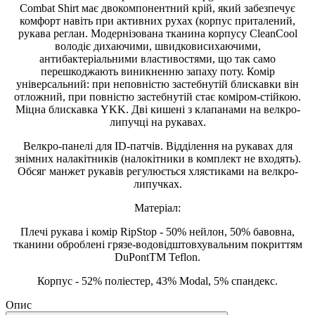
Combat Shirt має двокомпонентний крій, який забезпечує
комфорт навіть при активних рухах (корпус приталений,
рукава реглан. Модернізована тканина корпусу CleanCool
володіє дихаючими, швидковисихаючими,
антибактеріальними властивостями, що так само
перешкоджають виникненню запаху поту. Комір
універсальний: при неповністю застебнутій блискавки він
отложний, при повністю застебнутій стає коміром-стійкою.
Міцна блискавка YKK. Дві кишені з клапанами на велкро-
липучці на рукавах.
Велкро-панелі для ID-патчів. Відділення на рукавах для
знімних налакітників (налокітники в комплект не входять).
Обсяг манжет рукавів регулюється хлястиками на велкро-
липучках.
Матеріал:
Плечі рукава і комір RipStop - 50% нейлон, 50% бавовна,
тканини оброблені грязе-водовідштовхувальним покриттям
DuPontTM Teflon.
Корпус - 52% поліестер, 43% Modal, 5% спандекс.
Опис