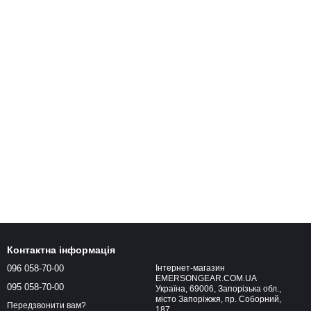
Контактна інформація
096 058-70-00
Інтернет-магазин
EMERSONGEAR.COM.UA
095 058-70-00
Україна, 69006, Запорізька обл.,
місто Запоріжжя, пр. Соборний,
Передзвонити вам?
187