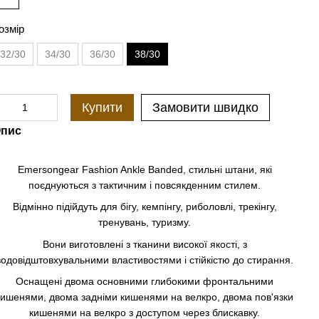
озмір
32/30
34/30
36/30
38/30
Купити
Замовити швидко
пис
Emersongear Fashion Ankle Banded, стильні штани, які
поєднуються з тактичним і повсякденним стилем.
Відмінно підійдуть для бігу, кемпінгу, риболовлі, трекінгу,
тренувань, туризму.
Вони виготовлені з тканини високої якості, з
водовідштовхувальними властивостями і стійкістю до стирання.
Оснащені двома основними глибокими фронтальними
кишенями, двома задніми кишенями на велкро, двома пов'язки
кишенями на велкро з доступом через блискавку.