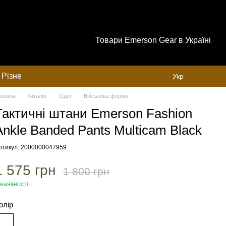
Товари Emerson Gear в Україні
Різне
Укр
оловна
Каталог
Одяг
Військова форма
Тактичні штани Emerson Fashion
Ankle Banded Pants Multicam Black
ртикул: 2000000047959
1 575 грн
1 800 грн
 наявності
олір