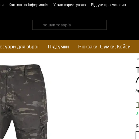
ня
Контактна інформація
Угода користувача
Відгуки про магазин
есуари для зброї
Підсумки
Рюкзаки, Cумки, Кейси
Г
А
В
К