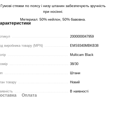
Гумові стяжки по поясу і низу штанин забезпечують зручність
при носінні.
Метериал: 50% нейлон, 50% бавовна.
арактеристики
ртикул
2000000047959
од виробника товару (MPN)
EMS9340MBKB38
олір
Multicam Black
озмір
38/30
ип
Штани
тан товару
Новий
аявність
В наявності
оставка
Оплата