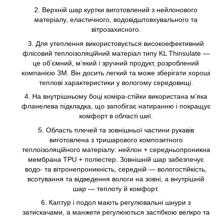
Верхній шар куртки виготовлений з нейлонового
матеріалу, еластичного, водовідштовхувального та
вітрозахисного.
Для утеплення використовується високоефективний
флісовий теплоізоляційний матеріал типу KL Thinsulate —
це об’ємний, м’який і зручний продукт, розроблений
компанією 3M. Він досить легкий та може зберігати хороші
теплові характеристики у вологому середовищі.
На внутрішньому боці коміра-стійки використана м’яка
фланелева підкладка, що запобігає натиранню і покращує
комфорт в області шиї.
Область плечей та зовнішньої частини рукавів
виготовлена ​​з тришарового композитного
теплоізоляційного матеріалу: нейлон + середньопроникна
мембрана TPU + поліестер. Зовнішній шар забезпечує
водо- та вітронепроникність, середній — вологостійкість,
всотування та відведення вологи на зовні, а внутрішній
шар — теплоту й комфорт.
Каптур і подол мають регулювальні шнури з
затискачами, а манжети регулюються застібкою велкро та