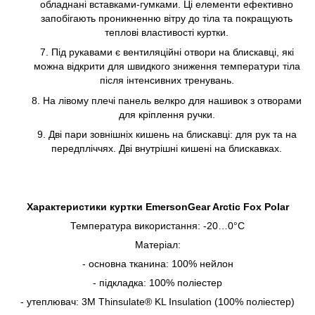
обладнані вставками-гумками. Ці елементи ефективно
запобігають проникненню вітру до тіла та покращують
теплові властивості куртки.
Під рукавами є вентиляційні отвори на блискавці, які
можна відкрити для швидкого зниження температури тіла
після інтенсивних тренувань.
На лівому плечі панель велкро для нашивок з отворами
для кріплення ручки.
Дві пари зовнішніх кишень на блискавці: для рук та на
передпліччях. Дві внутрішні кишені на блискавках.
Характеристики куртки EmersonGear Arctic Fox Polar
Температура використання: -20…0°С
Матеріал:
- основна тканина: 100% нейлон
- підкладка: 100% поліестер
- утеплювач: 3M Thinsulate® KL Insulation (100% поліестер)