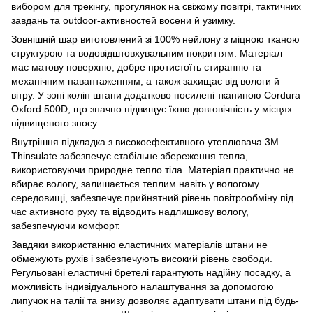
вибором для трекінгу, прогулянок на свіжому повітрі, тактичних
завдань та outdoor-активностей восени й узимку.
Зовнішній шар виготовлений зі 100% нейлону з міцною тканою
структурою та водовідштовхувальним покриттям. Матеріал
має матову поверхню, добре протистоїть стиранню та
механічним навантаженням, а також захищає від вологи й
вітру. У зоні колін штани додатково посилені тканиною Cordura
Oxford 500D, що значно підвищує їхню довговічність у місцях
підвищеного зносу.
Внутрішня підкладка з високоефективного утеплювача 3M
Thinsulate забезпечує стабільне збереження тепла,
використовуючи природне тепло тіла. Матеріал практично не
вбирає вологу, залишається теплим навіть у вологому
середовищі, забезпечує прийнятний рівень повітрообміну під
час активного руху та відводить надлишкову вологу,
забезпечуючи комфорт.
Завдяки використанню еластичних матеріалів штани не
обмежують рухів і забезпечують високий рівень свободи.
Регульовані еластичні бретелі гарантують надійну посадку, а
можливість індивідуального налаштування за допомогою
липучок на талії та внизу дозволяє адаптувати штани під будь-