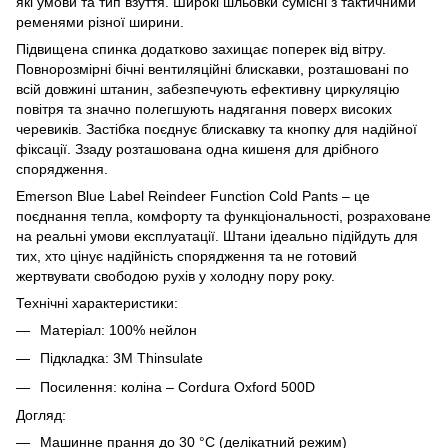
які умови та тип взуття. Широкі шльовки сумісні з тактичними
ременями різної ширини.
Підвищена спинка додатково захищає поперек від вітру.
Повнорозмірні бічні вентиляційні блискавки, розташовані по
всій довжині штанин, забезпечують ефективну циркуляцію
повітря та значно полегшують надягання поверх високих
черевиків. Застібка поєднує блискавку та кнопку для надійної
фіксації. Ззаду розташована одна кишеня для дрібного
спорядження.
Emerson Blue Label Reindeer Function Cold Pants – це
поєднання тепла, комфорту та функціональності, розраховане
на реальні умови експлуатації. Штани ідеально підійдуть для
тих, хто цінує надійність спорядження та не готовий
жертвувати свободою рухів у холодну пору року.
Технічні характеристики:
Матеріал: 100% нейлон
Підкладка: 3M Thinsulate
Посилення: коліна – Cordura Oxford 500D
Догляд:
Машинне прання до 30 °C (делікатний режим)