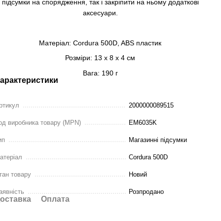
підсумки на спорядження, так і закріпити на ньому додаткові
аксесуари.
Матеріал: Cordura 500D, ABS пластик
Розміри: 13 x 8 x 4 см
Вага: 190 г
арактеристики
ртикул
2000000089515
од виробника товару (MPN)
EM6035K
ип
Магазинні підсумки
атеріал
Cordura 500D
тан товару
Новий
аявність
Розпродано
оставка
Оплата