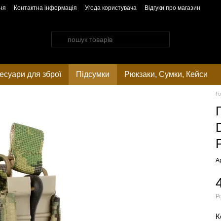
ня
Контактна інформація
Угода користувача
Відгуки про магазин
есуари для зброї
Підсумки
Рюкзаки, Cумки, Кейси
Г
А
Р
К