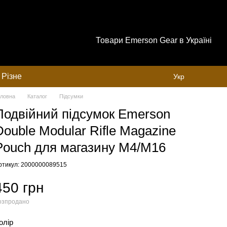
Товари Emerson Gear в Україні
Різне
Укр
оловна
Каталог
Підсумки
Подвійний підсумок Emerson
Double Modular Rifle Magazine
Pouch для магазину M4/M16
ртикул: 2000000089515
450 грн
озпродано
олір