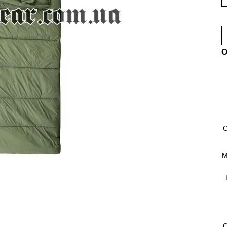
О
С
М
С