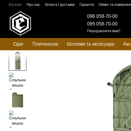
Перейти до основного контенту
Каталог
Про нас
Оплата і доставка
Гарантія
Обмін та повернен
096 058-70-00
095 058-70-00
Передзвонити вам?
Одяг
Плитоноски
Шоломи та аксесуари
Акс