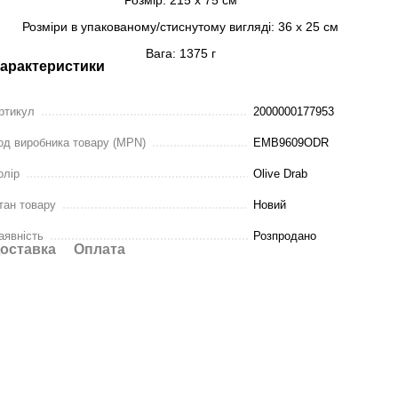
Розміри в упакованому/стиснутому вигляді: 36 х 25 см
Вага: 1375 г
арактеристики
ртикул
2000000177953
од виробника товару (MPN)
EMB9609ODR
олір
Olive Drab
тан товару
Новий
аявність
Розпродано
оставка
Оплата