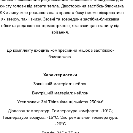
ахисту голови від втрати тепла. Двостороння застібка-блискавка
KK з липучкою розташована з правого боку і може відкриватися
як зверху, так і знизу. Ззовні та зсередини застібка-блискавка
обшита додатковою термострічкою, яка захищає тканину від
врізання.
До комплекту входить компресійний мішок з застібкою-
блискавкою.
Характеристики
Зовнішній матеріал: нейлон
Внутрішній матеріал: нейлон
Утеплювач: 3M Thinsulate щільністю 250г/м²
Діапазон температур: Температура комфорта: -10°C;
Температура воздуха: -15°C; Экстремальная температура:
-26°C
Розмір: 215 х 75 см