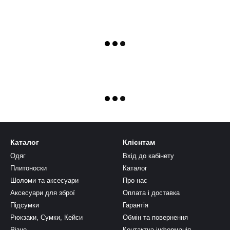
Каталог
Клієнтам
Одяг
Вхід до кабінету
Плитоноски
Каталог
Шоломи та аксесуари
Про нас
Аксесуари для зброї
Оплата і доставка
Підсумки
Гарантія
Рюкзаки, Cумки, Кейси
Обмін та повернення
Різне
Контактна інформація