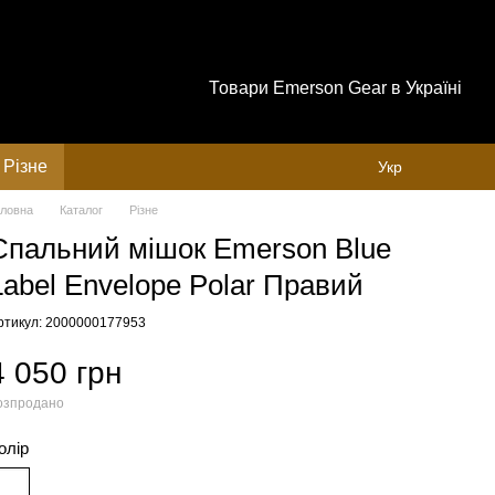
Товари Emerson Gear в Україні
Різне
Укр
оловна
Каталог
Різне
Спальний мішок Emerson Blue
Label Envelope Polar Правий
ртикул: 2000000177953
4 050 грн
озпродано
олір