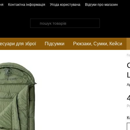
ня
Контактна інформація
Угода користувача
Відгуки про магазин
есуари для зброї
Підсумки
Рюкзаки, Cумки, Кейси
Г
А
Р
К