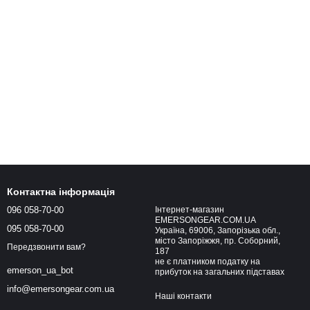
Контактна інформація
096 058-70-00
Інтернет-магазин
EMERSONGEAR.COM.UA
095 058-70-00
Україна, 69006, Запорізька обл.,
місто Запоріжжя, пр. Соборний,
Передзвонити вам?
187
не є платником податку на
emerson_ua_bot
прибуток на загальних підставах
info@emersongear.com.ua
Наші контакти