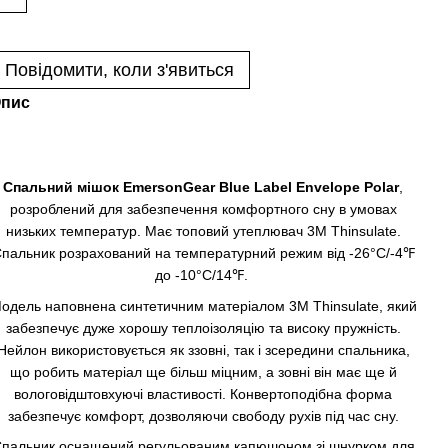
Повідомити, коли з'явиться
пис
Спальний мішок EmersonGear Blue Label Envelope Polar
,
розроблений для забезпечення комфортного сну в умовах
низьких температур. Має топовий утеплювач 3M Thinsulate.
пальник розрахований на температурний режим від -26°C/-4℉
до -10°C/14℉.
одель наповнена синтетичним матеріалом 3M Thinsulate, який
забезпечує дуже хорошу теплоізоляцію та високу пружність.
Нейлон використовується як ззовні, так і зсередини спальника,
що робить матеріал ще більш міцним, а зовні він має ще й
вологовідштовхуючі властивості. Конвертоподібна форма
забезпечує комфорт, дозволяючи свободу рухів під час сну.
пальник оснащений регульованим капюшоном зі шнурком для